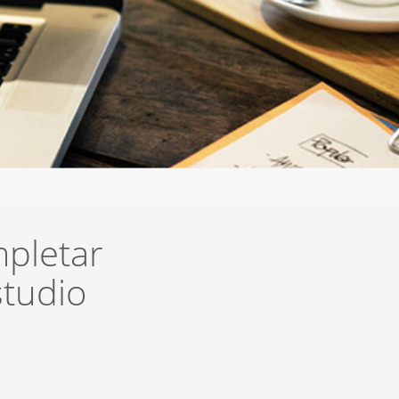
mpletar
studio