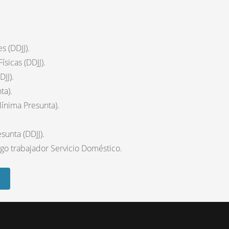
 (DDJJ).
sicas (DDJJ).
JJ).
ta).
ínima Presunta).
unta (DDJJ).
go trabajador Servicio Doméstico.