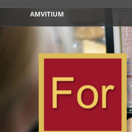
div class="banner">
AMVITIUM