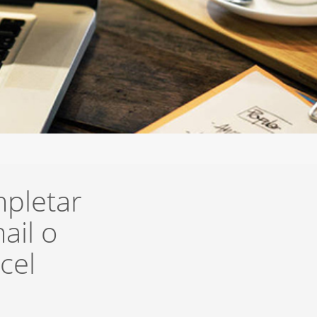
mpletar
ail o
cel