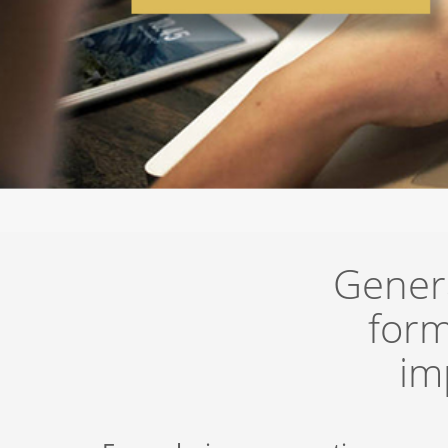
Genera
form
im