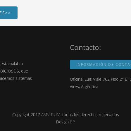
ES>>
Contacto:
 esta palabra
INFORMACIÓN DE CONT
MBICIOSOS, que
 hacemos sistemas
Oficina: Luis Viale 762 Piso 2° B
Aires, Argentina
Copyright 2017
AMVITIUM
. todos los derechos reservados
Design
BP