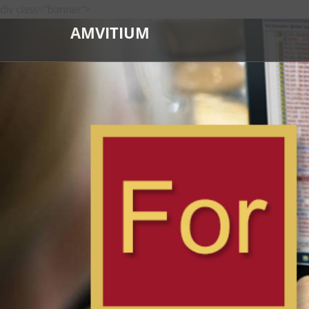
div class="banner">
AMVITIUM